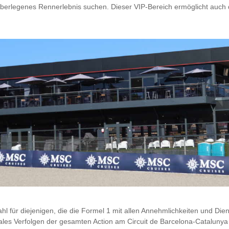
überlegenes Rennerlebnis suchen. Dieser VIP-Bereich ermöglicht auch d
 für diejenigen, die die Formel 1 mit allen Annehmlichkeiten und Diens
es Verfolgen der gesamten Action am Circuit de Barcelona-Catalunya 