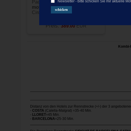
Newsletter - bitte schicken Sie mir aktuelle
Pack mit Hotel und Tickets
motogp Katalonien 2027
Circuit Barcelona-Montmelo
Produkt nicht verfügbar
Preis:
389.00
EUR
Kombi-
Distanz von den Hotels zur Rennstrecke (+/-) der 3 angebotene
-
COSTA
(Calella-Malgrat) =35-40 Min.
-
LLORET
=45 Min.
-
BARCELONA
=25-30 Min.