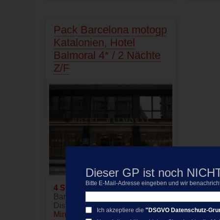
Pack Barcelona motogp
Katalonien, Hotel
Balmoral 4* / 2 Nächte
Z/F
Dieser GP ist noch NICHT
Bitte E-Mail-Adresse eingeben und wir benachricht
4 Sterne
Hotel zwischen
Barcelona gelegen
Distanz Rennstrecke:
30
Ich akzeptiere die
"DSGVO Datenschutz-Grund
Minuten