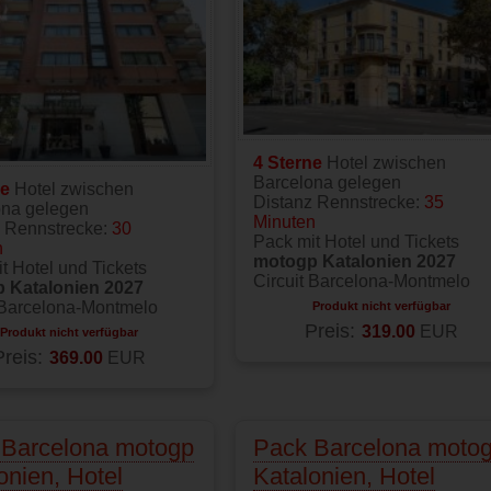
4 Sterne
Hotel zwischen
Barcelona gelegen
ne
Hotel zwischen
Distanz Rennstrecke:
35
ona gelegen
Minuten
z Rennstrecke:
30
Pack mit Hotel und Tickets
n
motogp Katalonien 2027
t Hotel und Tickets
Circuit Barcelona-Montmelo
 Katalonien 2027
 Barcelona-Montmelo
Produkt nicht verfügbar
Preis:
319.00
EUR
Produkt nicht verfügbar
Preis:
369.00
EUR
 Barcelona motogp
Pack Barcelona moto
onien, Hotel
Katalonien, Hotel