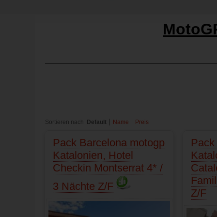
MotoGP
Sortieren nach
Default
Name
Preis
Pack Barcelona motogp
Pack
Katalonien, Hotel
Katal
Checkin Montserrat 4* /
Catal
Famil
3 Nächte Z/F
Z/F