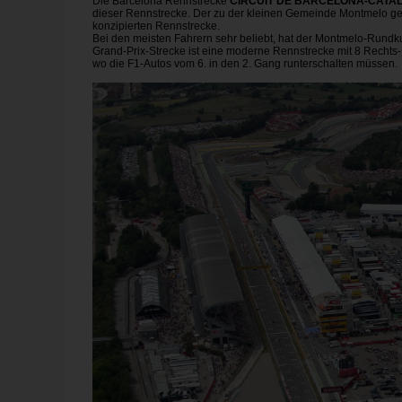
Die Barcelona Rennstrecke
CIRCUIT DE BARCELONA-CATALUN
dieser Rennstrecke. Der zu der kleinen Gemeinde Montmelo gehö
konzipierten Rennstrecke.
Bei den meisten Fahrern sehr beliebt, hat der Montmelo-Rundk
Grand-Prix-Strecke ist eine moderne Rennstrecke mit 8 Recht
wo die F1-Autos vom 6. in den 2. Gang runterschalten müssen.