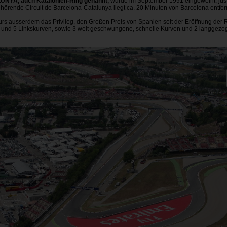
YA, auch Katalonien-Ring genannt,
wurde im September 1991 eingeweiht, jus
rende Circuit de Barcelona-Catalunya liegt ca. 20 Minuten von Barcelona entfern
urs ausserdem das Privileg, den Großen Preis von Spanien seit der Eröffnung de
s- und 5 Linkskurven, sowie 3 weit geschwungene, schnelle Kurven und 2 langgez