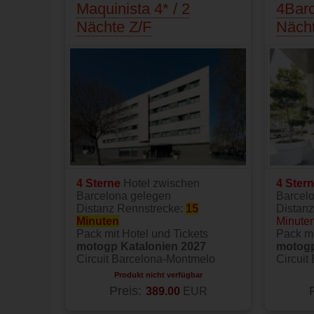
Maquinista 4* / 2
4Barc
Nächte Z/F
Nächt
4 Sterne
Hotel zwischen
4 Ster
Barcelona gelegen
Barcel
Distanz Rennstrecke:
15
Distan
Minuten
Minute
Pack mit Hotel und Tickets
Pack mi
motogp Katalonien 2027
motogp
Circuit Barcelona-Montmelo
Circuit
Produkt nicht verfügbar
Preis:
389.00
EUR