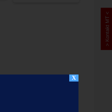
> Kontakt MT <
X