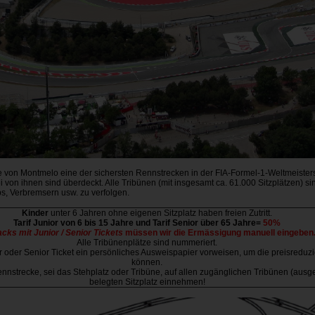
e von Montmelo eine der sichersten Rennstrecken in der FIA-Formel-1-Weltmeisters
i von ihnen sind überdeckt. Alle Tribünen (mit insgesamt ca. 61.000 Sitzplätzen) si
s, Verbremsern usw. zu verfolgen.
Kinder
unter 6 Jahren ohne eigenen Sitzplatz haben freien Zutritt.
Tarif Junior von 6 bis 15 Jahre und Tarif Senior über 65 Jahre=
50%
acks mit Junior / Senior Tickets
müssen wir die Ermässigung manuell eingeben
Alle Tribünenplätze sind nummeriert.
der Senior Ticket ein persönliches Ausweispapier vorweisen, um die preisreduzier
können.
 Rennstrecke, sei das Stehplatz oder Tribüne, auf allen zugänglichen Tribünen (au
belegten Sitzplatz einnehmen!