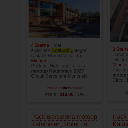
4 Sterne
Hotel
3 Ster
zwischen
Collbató
gelegen
Barcel
Distanz Rennstrecke:
35
Distan
Minuten
Minute
Pack mit Hotel und Tickets
Pack mi
motogp Katalonien 2027
motogp
Circuit Barcelona-Montmelo
Circuit
Produkt nicht verfügbar
Preis:
319.00
EUR
Pack Barcelona motogp
Pack
Katalonien, Hotel La
Katal