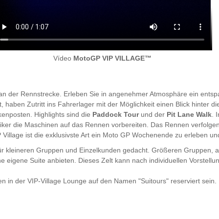
Vídeo
MotoGP VIP VILLAGE™
 an der Rennstrecke. Erleben Sie in angenehmer Atmosphäre ein ent
 haben Zutritt ins Fahrerlager mit der Möglichkeit einen Blick hinter 
kenposten. Highlights sind die
Paddock Tour
und der
Pit Lane Walk
. 
ker die Maschinen auf das Rennen vorbereiten. Das Rennen verfolgen
llage ist die exklusivste Art ein Moto GP Wochenende zu erleben un
ür kleineren Gruppen und Einzelkunden gedacht. Größeren Gruppen, ab
ine eigene Suite anbieten. Dieses Zelt kann nach individuellen Vorstel
n in der VIP-Village Lounge auf den Namen "Suitours" reserviert sein.