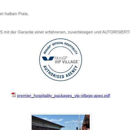
en halben Preis.
 mit der Garantie einer erfahrenen, zuverlässigen und AUTORISIE
premier_hospitality_packages_vip-village-apex.pdf