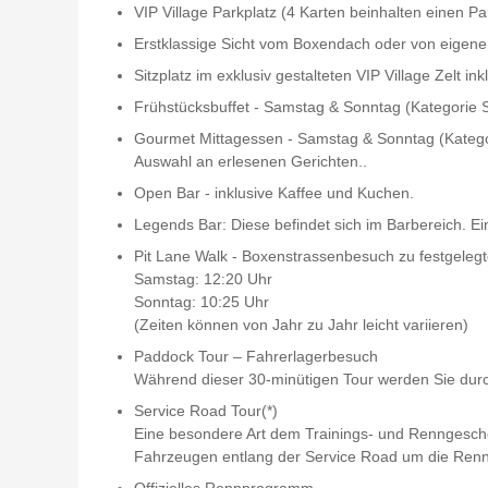
VIP Village Parkplatz (4 Karten beinhalten einen Pa
Erstklassige Sicht vom Boxendach oder von eigene
Sitzplatz im exklusiv gestalteten VIP Village Zelt i
Frühstücksbuffet - Samstag & Sonntag (Kategorie S
Gourmet Mittagessen - Samstag & Sonntag (Kategorie
Auswahl an erlesenen Gerichten..
Open Bar - inklusive Kaffee und Kuchen.
Legends Bar: Diese befindet sich im Barbereich. Ei
Pit Lane Walk - Boxenstrassenbesuch zu festgelegt
Samstag: 12:20 Uhr
Sonntag: 10:25 Uhr
(Zeiten können von Jahr zu Jahr leicht variieren)
Paddock Tour – Fahrerlagerbesuch
Während dieser 30-minütigen Tour werden Sie durch
Service Road Tour(*)
Eine besondere Art dem Trainings- und Renngescheh
Fahrzeugen entlang der Service Road um die Rennst