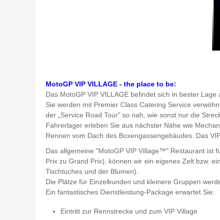
MotoGP VIP VILLAGE - the place to be:
Das MotoGP VIP VILLAGE befindet sich in bester Lage
Sie werden mit Premier Class Catering Service verwöhnt,
der „Service Road Tour" so nah, wie sonst nur die Strec
Fahrerlager erleben Sie aus nächster Nähe wie Mechani
Rennen vom Dach des Boxengassengebäudes. Das VIP Vi
Das allgemeine "MotoGP VIP Village™" Restaurant ist f
Prix zu Grand Prix), können wir ein eigenes Zelt bzw. e
Tischtuches und der Blumen).
Die Plätze für Einzelkunden und kleinere Gruppen werde
Ein fantastisches Dienstleistung-Package erwartet Sie:
Eintritt zur Rennstrecke und zum VIP Village