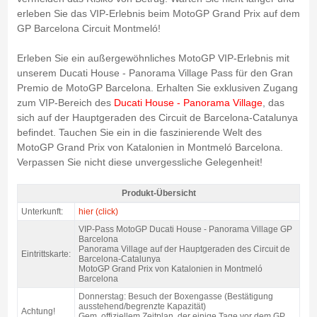
erleben Sie das VIP-Erlebnis beim MotoGP Grand Prix auf dem
GP Barcelona Circuit Montmeló!
Erleben Sie ein außergewöhnliches MotoGP VIP-Erlebnis mit
unserem Ducati House - Panorama Village Pass für den Gran
Premio de MotoGP Barcelona. Erhalten Sie exklusiven Zugang
zum VIP-Bereich des
Ducati House - Panorama Village
, das
sich auf der Hauptgeraden des Circuit de Barcelona-Catalunya
befindet. Tauchen Sie ein in die faszinierende Welt des
MotoGP Grand Prix von Katalonien in Montmeló Barcelona.
Verpassen Sie nicht diese unvergessliche Gelegenheit!
Produkt-Übersicht
VIP Karte MotoGP Ducati House - Panorama Village 2027 - Produkt-
Unterkunft:
hier (click)
Übersicht
VIP-Pass MotoGP Ducati House - Panorama Village GP
Barcelona
Panorama Village auf der Hauptgeraden des Circuit de
Eintrittskarte:
Barcelona-Catalunya
MotoGP Grand Prix von Katalonien in Montmeló
Barcelona
Donnerstag: Besuch der Boxengasse (Bestätigung
ausstehend/begrenzte Kapazität)
Achtung!
Gem. offiziellem Zeitplan, der einige Tage vor dem GP