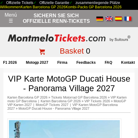
Offizielle Tickets
Offizielle Garantie
zusammenliegende Plätze
Willkommen
Karten Barcelona GP 2026
Kombi-Packs GP Barcelona 2026
Menú
SICHERN SIE SICH
☰
OFFIZIELLE RENN-TICKETS
Basket
0
F1 2026
Motogp 2027
Firma
Feedbacks
FAQ
Kontakt
VIP Karte MotoGP Ducati House
- Panorama Village 2027
Karten Barcelona GP 2026
»
Tickets Motorrad GP Barcelona 2026
»
VIP Karten
moto GP Barcelona
|
Karten Barcelona GP 2026
»
VIP Tickets 2026
»
MotoGP
VIP Karten 2027
|
MotoGP Tickets 2027
|
VIP Karten MotoGP Barcelona
2027
»
MotoGP Ducati House - Panorama Village 2027