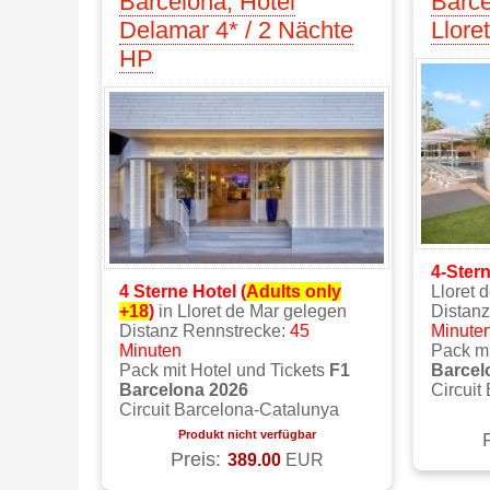
Barcelona, Hotel
Barce
Delamar 4* / 2 Nächte
Llore
HP
4-Ster
4 Sterne Hotel (
Adults only
Lloret 
+18
)
in Lloret de Mar gelegen
Distan
Distanz Rennstrecke:
45
Minute
Minuten
Pack mi
Pack mit Hotel und Tickets
F1
Barcel
Barcelona 2026
Circuit
Circuit Barcelona-Catalunya
Produkt nicht verfügbar
Preis:
389.00
EUR