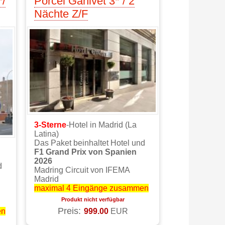
*/
Porcel Ganivet 3* / 2
Nächte Z/F
3-Sterne
-Hotel in Madrid (La
Latina)
Das Paket beinhaltet Hotel und
F1 Grand Prix von Spanien
2026
d
Madring Circuit von IFEMA
Madrid
maximal 4 Eingänge zusammen
Produkt nicht verfügbar
Preis:
999.00
EUR
en