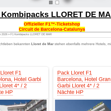
1
2
 Kombipacks LLORET DE M
Offizieller F1™-Ticketshop
Circuit de Barcelona-Catalunya
n 2026
»
F1 Kombipacks LLORET DE MAR
achtleben bekannten
Lloret de Mar
stehen ebenfalls mehrere Hotels, mit
Lloret F1
Pack Lloret F1
lona, Hotel Garbi
Barcelona, Hotel Gran
loret 4* / 2
Garbi Lloret 4* / 2
te HP
Nächte HP