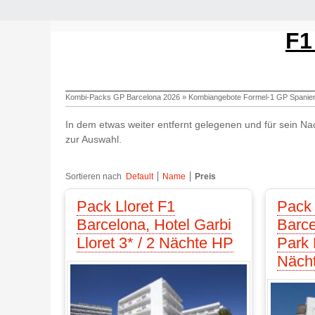
F1
Kombi-Packs GP Barcelona 2026
»
Kombiangebote Formel-1 GP Spanie
In dem etwas weiter entfernt gelegenen und für sein N
zur Auswahl.
Sortieren nach
Default
Name
Preis
Pack Lloret F1
Pack 
Barcelona, Hotel Garbi
Barce
Lloret 3* / 2 Nächte HP
Park L
Näch