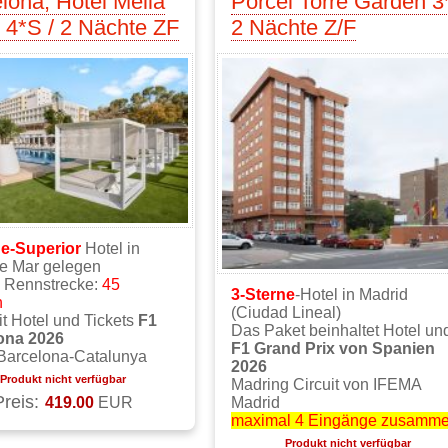
lona, Hotel Melia
Porcel Torre Garden 3
t 4*S / 2 Nächte ZF
2 Nächte Z/F
ne-Superior
Hotel in
de Mar gelegen
z Rennstrecke:
45
3-Sterne
-Hotel in Madrid
n
(Ciudad Lineal)
t Hotel und Tickets
F1
Das Paket beinhaltet Hotel un
ona 2026
F1 Grand Prix von Spanien
 Barcelona-Catalunya
2026
Produkt nicht verfügbar
Madring Circuit von IFEMA
Preis:
419.00
EUR
Madrid
maximal 4 Eingänge zusamm
Produkt nicht verfügbar