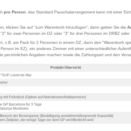
ch
pro Person
; das Standard Pauschalarrangement kann mit einer Eintr
n, klicken Sie auf "zum Warenkorb hinzufügen"; dann geben Sie die
A
"2" für zwei Personen im DZ oder "3" für drei Personen im DRBZ oder "
, z.B. ein Pack für 2 Personen in einem DZ, dann den "Warenkorb spe
e Person im EZ), ein anderes Zimmer mit einer
unterschiedlicher Aufent
die persönlichen Angaben machen sowie die Zahlungsart und den Vers
Produkt-Übersicht
a Lloret 4*S / 2 Nächte ZF - Produkt-Übersicht
4*SUP, Lloret de Mar
erior
g mit Frühstück (Option auf Abendessen/Halbpension)
e GP Barcelona für 3 Tage
atalunya Montmelo
 Besuch der Boxengasse (Bestätigung ausstehend/begrenzte Kapazität)
lem Zeitplan, der einige Tage vor dem GP veröffentlicht wird