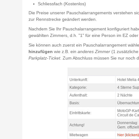
Schliessfach (Kostenlos)
Die Preise unserer Pauschalarrangements verstehen si
zur Rennstrecke geändert werden.
Nachdem Sie Ihr Pauschalarrangement konfiguriert habe
gewählten Zimmers, d.h. "1" für eine Person im EZ oder 
Sie können auch zuerst ein Pauschalarrangement wählen
hinzufügen
wie z.B. ein
anderes Zimmer
(1 zusätzlich
Parkplatz-Ticket
. Zum Abschluss müssen Sie nur noch 
Pack Lloret motogp Katalonien, Hotel Meli
Unterkunft:
Hotel Melia 
Kategorie:
4 Sterne Sup
Aufenthalt:
2 Nächte
Basis:
Übernachtun
MotoGP-Kart
Eintrittskarte:
Circuit de C
Donnerstag:
Achtung!
Gem. offiziel
Mietwagen
hier (klicken)