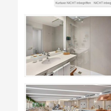
Kurtaxe NICHT inbegriffen
NICHT inbegr
Pack Lloret motogp Katalonien, Hotel Melia Lloret 4*S / 2 Nächte 