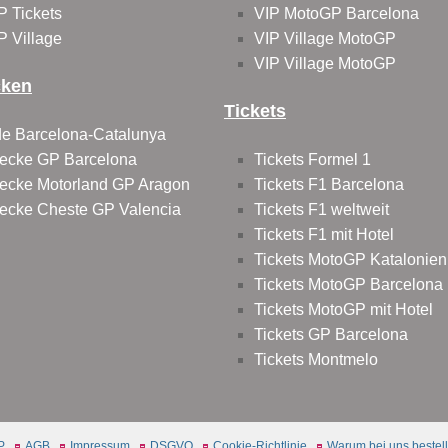
P Tickets
VIP MotoGP Barcelona
P Village
VIP Village MotoGP
VIP Village MotoGP
cken
Tickets
 de Barcelona-Catalunya
ecke GP Barcelona
Tickets Formel 1
ecke Motorland GP Aragon
Tickets F1 Barcelona
ecke Cheste GP Valencia
Tickets F1 weltweit
Tickets F1 mit Hotel
Tickets MotoGP Katalonien
Tickets MotoGP Barcelona
Tickets MotoGP mit Hotel
Tickets GP Barcelona
Tickets Montmelo
P
AGB
Impressum
DSGVO
Cookie-Richtlinie
Warum bei uns bestel