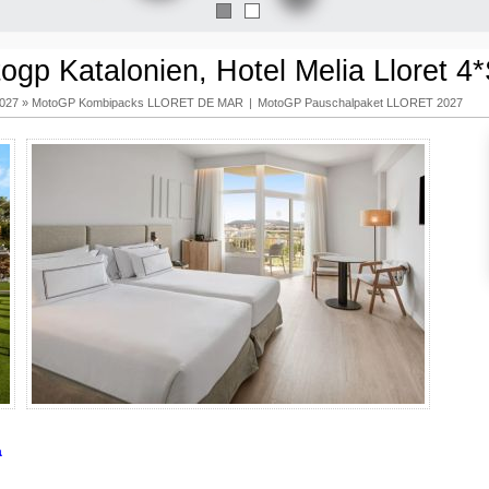
1
2
ogp Katalonien, Hotel Melia Lloret 4
2027
»
MotoGP Kombipacks LLORET DE MAR
|
MotoGP Pauschalpaket LLORET 2027
a