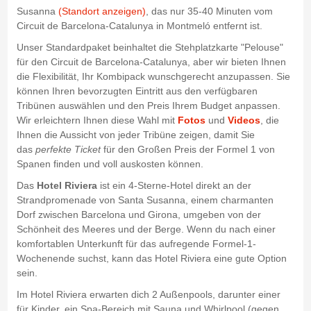
Susanna
(Standort anzeigen)
, das nur 35-40 Minuten vom
Circuit de Barcelona-Catalunya in Montmeló entfernt ist.
Unser Standardpaket beinhaltet die Stehplatzkarte "Pelouse"
für den Circuit de Barcelona-Catalunya, aber wir bieten Ihnen
die Flexibilität, Ihr Kombipack wunschgerecht anzupassen. Sie
können Ihren bevorzugten Eintritt aus den verfügbaren
Tribünen auswählen und den Preis Ihrem Budget anpassen.
Wir erleichtern Ihnen diese Wahl mit
Fotos
und
Videos
, die
Ihnen die Aussicht von jeder Tribüne zeigen, damit Sie
das
perfekte Ticket
für den Großen Preis der Formel 1 von
Spanen finden und voll auskosten können.
Das
Hotel Riviera
ist ein 4-Sterne-Hotel direkt an der
Strandpromenade von Santa Susanna, einem charmanten
Dorf zwischen Barcelona und Girona, umgeben von der
Schönheit des Meeres und der Berge. Wenn du nach einer
komfortablen Unterkunft für das aufregende Formel-1-
Wochenende suchst, kann das Hotel Riviera eine gute Option
sein.
Im Hotel Riviera erwarten dich 2 Außenpools, darunter einer
für Kinder, ein Spa-Bereich mit Sauna und Whirlpool (gegen