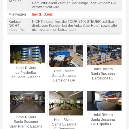
Achtung!
Gem. offiziellem Zeitplan, der einige Tage vor dem GP
veröffentlicht wird
Mietwagen
hier (klicken)
Kurtaxe
NICHT inbegriffen: die TOURISTIK STEUER, zahlbar
NICHT
direkt vom Kunden bei der Ankunft im Hotel, sowie alle
inbegriffen
nicht genannten Leistungen.
Pack Costa F1 Barcelona, Hotel Riviera 4* / 2 Nächte Z/F - Gallerie 4
Hotel Riviera
Hotel Riviera
Hotel Riviera
de 4 estrellas
Santa Susanna
Santa Susanna
en Santa Susanna
Barcelona F1
Barcelona GP
Hotel Riviera
Hotel Riviera
Santa Susanna
Hotel Riviera
Santa Susanna
GP España F1
Santa Susanna
Gran Premio España
F1 Barcelona