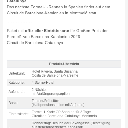
Catalunya
.
Das nächste Formel-1-Rennen in Spanien findet auf dem
Circuit de Barcelona-Katalonien in Montmeló statt.
- - - - - - - - - -
Paket mit
offizieller Eintrittskarte
für Großen Preis der
Formel1 von Barcelona-Katalonien 2026
Circuit de Barcelona-Catalunya.
Produkt-Übersicht
Pack Costa F1 Barcelona, Hotel Riviera 4* / 2 Nächte Z/F - Produkt-Übersicht
Hotel Riviera, Santa Susanna
Unterkunft:
Costa de Barcelona-Maresme
Kategorie:
4 Sterne-Hotel
2 Nächte,
Aufenthalt:
mit Verlängerungsoption
Zimmer/Frühstück
Basis:
(Halbpensionsoption mit Aufpreis)
Formel 1-Karte GP Spanien für 3 Tage
Eintrittskarte:
Circuit de Barcelona-Catalunya Montmelo
Donnerstag: Besuch der Boxengasse (Bestätigung
ausstehend/begrenzte Kapazität)