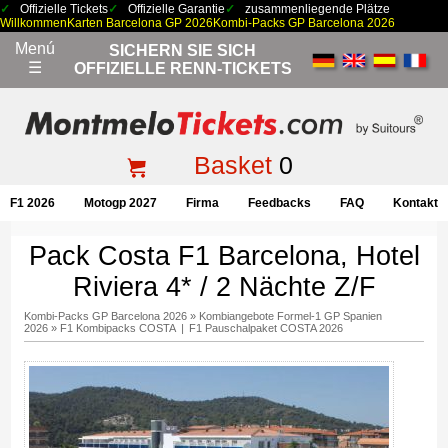
Offizielle Tickets
Offizielle Garantie
zusammenliegende Plätze
Willkommen
Karten Barcelona GP 2026
Kombi-Packs GP Barcelona 2026
Menú
SICHERN SIE SICH
☰
OFFIZIELLE RENN-TICKETS
Basket
0
F1 2026
Motogp 2027
Firma
Feedbacks
FAQ
Kontakt
Pack Costa F1 Barcelona, Hotel
Riviera 4* / 2 Nächte Z/F
Kombi-Packs GP Barcelona 2026
»
Kombiangebote Formel-1 GP Spanien
2026
»
F1 Kombipacks COSTA
|
F1 Pauschalpaket COSTA 2026