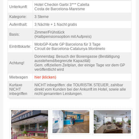
Pack Costa motogp Katalonien, Hotel Garbi Calella 3* / 3 Nächte Z/F -
Hotel Checkin Garbi 3*** Calella
Unterkunft:
Produkt-Übersicht
Costa de Barcelona-Maresme
Kategorie:
3 Sterne
Aufenthalt:
3 Nächte + 1 Nacht gratis
Zimmer/Frühstück
Basis:
(Halbpensionsoption mit Aufpreis)
MotoGP-Karte GP Barcelona für 3 Tage
Eintrittskarte:
Circuit de Barcelona-Catalunya Montmelo
Donnerstag: Besuch der Boxengasse (Bestätigung
ausstehend/begrenzte Kapazität)
Achtung!
Gem. offiziellem Zeitplan, der einige Tage vor dem GP
veröffentlicht wird
Mietwagen
hier (klicken)
Kurtaxe
NICHT inbegriffen: die TOURISTIK STEUER, zahlbar
NICHT
direkt vom Kunden bei der Ankunft im Hotel, sowie alle
inbegriffen
nicht genannten Leistungen.
Pack Costa motogp Katalonien, Hotel Garbi Calella 3* / 3 Nächte Z/F -
Gallerie 4