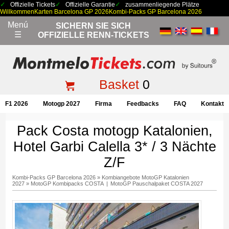
Offizielle Tickets
Offizielle Garantie
zusammenliegende Plätze
Willkommen
Karten Barcelona GP 2026
Kombi-Packs GP Barcelona 2026
Menú
SICHERN SIE SICH
☰
OFFIZIELLE RENN-TICKETS
Basket
0
F1 2026
Motogp 2027
Firma
Feedbacks
FAQ
Kontakt
Pack Costa motogp Katalonien,
Hotel Garbi Calella 3* / 3 Nächte
Z/F
Kombi-Packs GP Barcelona 2026
»
Kombiangebote MotoGP Katalonien
2027
»
MotoGP Kombipacks COSTA
|
MotoGP Pauschalpaket COSTA 2027