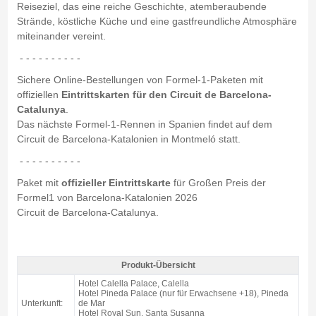
Reiseziel, das eine reiche Geschichte, atemberaubende
Strände, köstliche Küche und eine gastfreundliche Atmosphäre
miteinander vereint.
- - - - - - - - - -
Sichere Online-Bestellungen von Formel-1-Paketen mit
offiziellen
Eintrittskarten für den Circuit de Barcelona-
Catalunya
.
Das nächste Formel-1-Rennen in Spanien findet auf dem
Circuit de Barcelona-Katalonien in Montmeló statt.
- - - - - - - - - -
Paket mit
offizieller Eintrittskarte
für Großen Preis der
Formel1 von Barcelona-Katalonien 2026
Circuit de Barcelona-Catalunya.
Produkt-Übersicht
Pack Costa F1 Barcelona, Hotels Htop 4* / 3 Nächte Z/F - Produkt-Übersicht
Hotel Calella Palace, Calella
Hotel Pineda Palace (nur für Erwachsene +18), Pineda
Unterkunft:
de Mar
Hotel Royal Sun, Santa Susanna