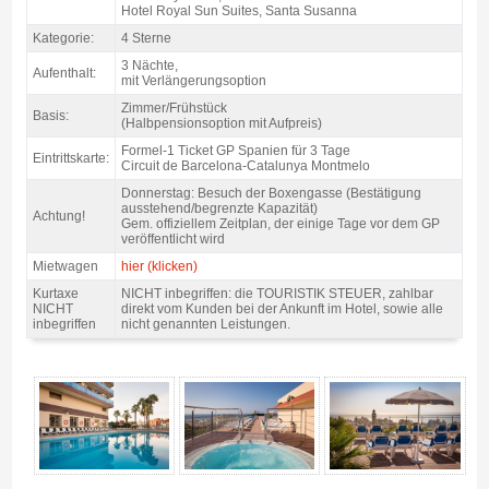
Hotel Royal Sun Suites, Santa Susanna
Kategorie:
4 Sterne
3 Nächte,
Aufenthalt:
mit Verlängerungsoption
Zimmer/Frühstück
Basis:
(Halbpensionsoption mit Aufpreis)
Formel-1 Ticket GP Spanien für 3 Tage
Eintrittskarte:
Circuit de Barcelona-Catalunya Montmelo
Donnerstag: Besuch der Boxengasse (Bestätigung
ausstehend/begrenzte Kapazität)
Achtung!
Gem. offiziellem Zeitplan, der einige Tage vor dem GP
veröffentlicht wird
Mietwagen
hier (klicken)
Kurtaxe
NICHT inbegriffen: die TOURISTIK STEUER, zahlbar
NICHT
direkt vom Kunden bei der Ankunft im Hotel, sowie alle
inbegriffen
nicht genannten Leistungen.
Pack Costa F1 Barcelona, Hotels Htop 4* / 3 Nächte Z/F - Gallerie 4