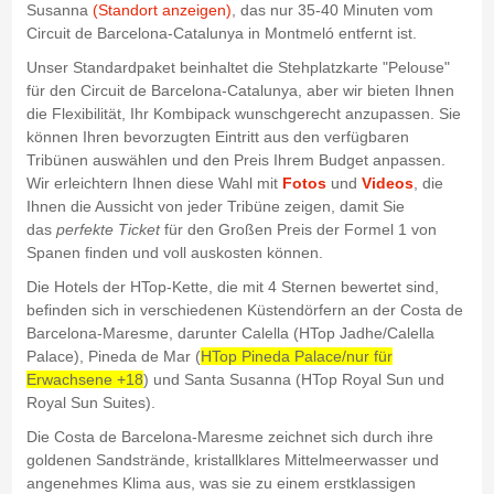
Susanna
(Standort anzeigen)
, das nur 35-40 Minuten vom
Circuit de Barcelona-Catalunya in Montmeló entfernt ist.
Unser Standardpaket beinhaltet die Stehplatzkarte "Pelouse"
für den Circuit de Barcelona-Catalunya, aber wir bieten Ihnen
die Flexibilität, Ihr Kombipack wunschgerecht anzupassen. Sie
können Ihren bevorzugten Eintritt aus den verfügbaren
Tribünen auswählen und den Preis Ihrem Budget anpassen.
Wir erleichtern Ihnen diese Wahl mit
Fotos
und
Videos
, die
Ihnen die Aussicht von jeder Tribüne zeigen, damit Sie
das
perfekte Ticket
für den Großen Preis der Formel 1 von
Spanen finden und voll auskosten können.
Die Hotels der HTop-Kette, die mit 4 Sternen bewertet sind,
befinden sich in verschiedenen Küstendörfern an der Costa de
Barcelona-Maresme, darunter Calella (HTop Jadhe/Calella
Palace), Pineda de Mar (
HTop Pineda Palace/nur für
Erwachsene +18
) und Santa Susanna (HTop Royal Sun und
Royal Sun Suites).
Die Costa de Barcelona-Maresme zeichnet sich durch ihre
goldenen Sandstrände, kristallklares Mittelmeerwasser und
angenehmes Klima aus, was sie zu einem erstklassigen