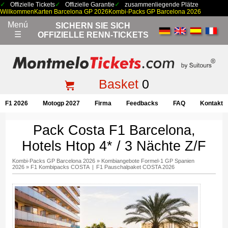
Offizielle Tickets
Offizielle Garantie
zusammenliegende Plätze
Willkommen
Karten Barcelona GP 2026
Kombi-Packs GP Barcelona 2026
Menú
SICHERN SIE SICH
☰
OFFIZIELLE RENN-TICKETS
Basket
0
F1 2026
Motogp 2027
Firma
Feedbacks
FAQ
Kontakt
Pack Costa F1 Barcelona,
Hotels Htop 4* / 3 Nächte Z/F
Kombi-Packs GP Barcelona 2026
»
Kombiangebote Formel-1 GP Spanien
2026
»
F1 Kombipacks COSTA
|
F1 Pauschalpaket COSTA 2026