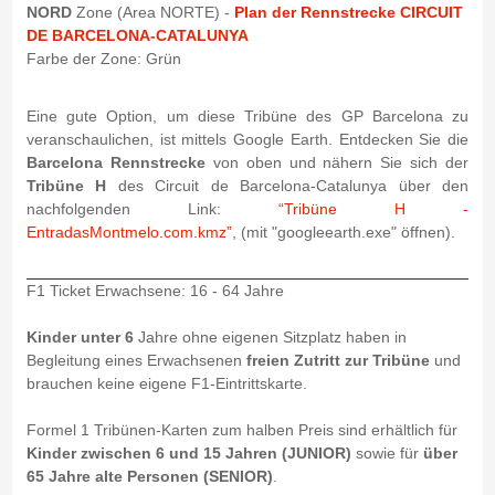
NORD
Zone (Area NORTE) -
Plan der Rennstrecke CIRCUIT
DE BARCELONA-CATALUNYA
Farbe der Zone: Grün
Eine gute Option, um diese Tribüne des GP Barcelona zu
veranschaulichen, ist mittels Google Earth. Entdecken Sie die
Barcelona Rennstrecke
von oben und nähern Sie sich der
Tribüne H
des Circuit de Barcelona-Catalunya über den
nachfolgenden Link:
“Tribüne H -
EntradasMontmelo.com.kmz”
, (mit "googleearth.exe" öffnen).
F1 Ticket Erwachsene: 16 - 64 Jahre
Kinder unter 6
Jahre ohne eigenen Sitzplatz haben in
Begleitung eines Erwachsenen
freien Zutritt zur Tribüne
und
brauchen keine eigene F1-Eintrittskarte.
Formel 1 Tribünen-Karten zum halben Preis sind erhältlich für
Kinder zwischen 6 und 15 Jahren (JUNIOR)
sowie für
über
65 Jahre alte Personen (SENIOR)
.