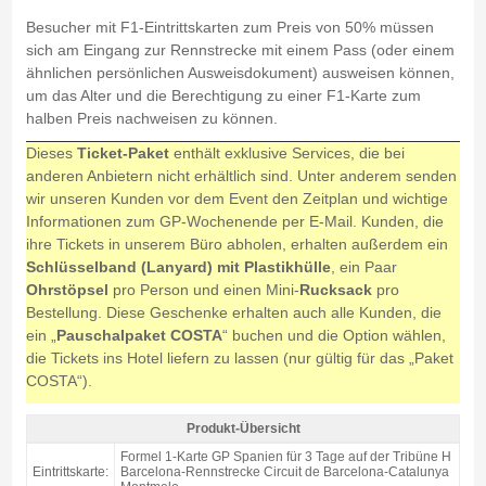
Besucher mit F1-Eintrittskarten zum Preis von 50% müssen
sich am Eingang zur Rennstrecke mit einem Pass (oder einem
ähnlichen persönlichen Ausweisdokument) ausweisen können,
um das Alter und die Berechtigung zu einer F1-Karte zum
halben Preis nachweisen zu können.
Dieses
Ticket-Paket
enthält exklusive Services, die bei
anderen Anbietern nicht erhältlich sind. Unter anderem senden
wir unseren Kunden vor dem Event den Zeitplan und wichtige
Informationen zum GP-Wochenende per E-Mail. Kunden, die
ihre Tickets in unserem Büro abholen, erhalten außerdem ein
Schlüsselband (Lanyard) mit Plastikhülle
, ein Paar
Ohrstöpsel
pro Person und einen Mini-
Rucksack
pro
Bestellung. Diese Geschenke erhalten auch alle Kunden, die
ein „
Pauschalpaket COSTA
“ buchen und die Option wählen,
die Tickets ins Hotel liefern zu lassen (nur gültig für das „Paket
COSTA“).
Produkt-Übersicht
Formel 1 Karte Tribüne H, GP Barcelona 2026 - Produkt-Übersicht
Formel 1-Karte GP Spanien für 3 Tage auf der Tribüne H
Eintrittskarte:
Barcelona-Rennstrecke Circuit de Barcelona-Catalunya