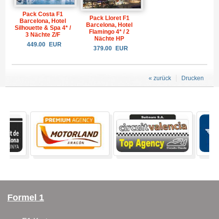
Pack Costa F1
Pack Lloret F1
Barcelona, Hotel
Barcelona, Hotel
Silhouette & Spa 4* /
Flamingo 4* / 2
3 Nächte Z/F
Nächte HP
449.00
EUR
379.00
EUR
« zurück
Drucken
Formel 1