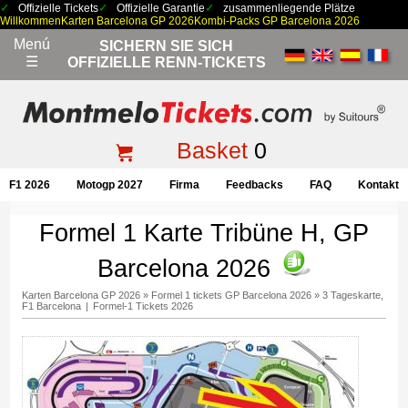
Offizielle Tickets
Offizielle Garantie
zusammenliegende Plätze
Willkommen
Karten Barcelona GP 2026
Kombi-Packs GP Barcelona 2026
Menú
SICHERN SIE SICH
☰
OFFIZIELLE RENN-TICKETS
Basket
0
F1 2026
Motogp 2027
Firma
Feedbacks
FAQ
Kontakt
Formel 1 Karte Tribüne H, GP
Barcelona 2026
Karten Barcelona GP 2026
»
Formel 1 tickets GP Barcelona 2026
»
3 Tageskarte,
F1 Barcelona
|
Formel-1 Tickets 2026