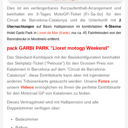
Dies ist ein verlängerbares Kurzaufenthalt-Arrangement und
beinhaltet ein 3-Tages MotoGP-Ticket (Fr-Sa-So) für den
Circuit de Barcelona-Catalunya und die Unterkunft mit
2
4-Sterne
Übernachtungen
auf Basis Halbpension im komfortablen
Hotel Garbi Park in
Lloret de Mar (Karte)
, nur ca. 45 Fahrtminuten von der
Rennstrecke in Montmelo entfernt.
pack GARBI PARK "Lloret motogp Weekend"
Das Standard-Kombipack mit der Basiskonfiguration beinhaltet
das Stehplatz-Ticket ("Pelouse") für den Grossen Preis von
Katalonien in Barcelona auf dem "Circuit de Barcelona-
Catalunya", diese Eintrittskarte kann aber mit irgendeiner
anderen Tribünenkarte getauscht werden. Unsere
Fotos
und
unsere
Videos
ermöglichen es Ihnen die perfekte Eintrittskarte
für den Motorrad GP von Katalonien zu finden.
Dieses Vertragshotel wird mit Halbpension und alle
Doppelzimmer verfügen über:
Badezimmer
Balkon