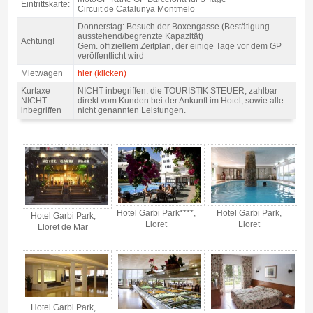
Eintrittskarte:
Circuit de Catalunya Montmelo
Donnerstag: Besuch der Boxengasse (Bestätigung
ausstehend/begrenzte Kapazität)
Achtung!
Gem. offiziellem Zeitplan, der einige Tage vor dem GP
veröffentlicht wird
Mietwagen
hier (klicken)
Kurtaxe
NICHT inbegriffen: die TOURISTIK STEUER, zahlbar
NICHT
direkt vom Kunden bei der Ankunft im Hotel, sowie alle
inbegriffen
nicht genannten Leistungen.
Pack Lloret motogp Katalonien, Hotel Garbi Park 4* / 2 Nächte HP - Gallerie
4
Hotel Garbi Park****,
Hotel Garbi Park,
Hotel Garbi Park,
Lloret
Lloret
Lloret de Mar
Hotel Garbi Park,