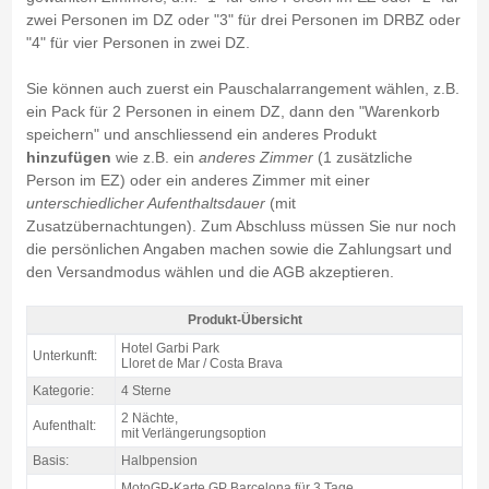
zwei Personen im DZ oder "3" für drei Personen im DRBZ oder
"4" für vier Personen in zwei DZ.
Sie können auch zuerst ein Pauschalarrangement wählen, z.B.
ein Pack für 2 Personen in einem DZ, dann den "Warenkorb
speichern" und anschliessend ein anderes Produkt
hinzufügen
wie z.B. ein
anderes Zimmer
(1 zusätzliche
Person im EZ) oder ein anderes Zimmer mit einer
unterschiedlicher Aufenthaltsdauer
(mit
Zusatzübernachtungen). Zum Abschluss müssen Sie nur noch
die persönlichen Angaben machen sowie die Zahlungsart und
den Versandmodus wählen und die AGB akzeptieren.
Produkt-Übersicht
Pack Lloret motogp Katalonien, Hotel Garbi Park 4* / 2 Nächte HP - Produkt-
Hotel Garbi Park
Unterkunft:
Übersicht
Lloret de Mar / Costa Brava
Kategorie:
4 Sterne
2 Nächte,
Aufenthalt:
mit Verlängerungsoption
Basis:
Halbpension
MotoGP-Karte GP Barcelona für 3 Tage