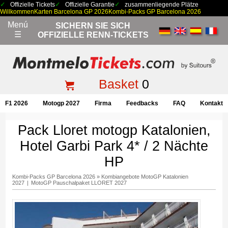
Offizielle Tickets
Offizielle Garantie
zusammenliegende Plätze
Willkommen
Karten Barcelona GP 2026
Kombi-Packs GP Barcelona 2026
Menú
SICHERN SIE SICH
☰
OFFIZIELLE RENN-TICKETS
Basket
0
F1 2026
Motogp 2027
Firma
Feedbacks
FAQ
Kontakt
Pack Lloret motogp Katalonien,
Hotel Garbi Park 4* / 2 Nächte
HP
Kombi-Packs GP Barcelona 2026
»
Kombiangebote MotoGP Katalonien
2027
|
MotoGP Pauschalpaket LLORET 2027